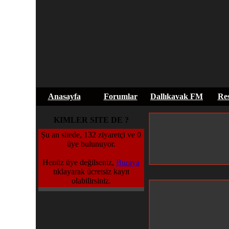
Anasayfa
Forumlar
Dallıkavak FM
Res
KIMLER SITE DE ?
Şu an sitede, 132 ziyaretçi ve 0
üye bulunuyor.
Henüz üye değilseniz,
Buraya
tıklayarak ücretsiz kayıt
olabilirsiniz.