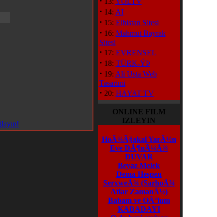
·
13:
YOLTV
·
14:
AI
·
15:
Elbistan Sitesi
·
16:
Mahmut Bayrak
Sitesi
·
17:
EVRENSEL
·
18:
TÜRK-ÝÞ
·
19:
Ali Usta Web
Tasarimi
·
20:
HAYAT TV
ONLINE FILM
IZLEYIN
ğlayın!
HoÃ¾Ã§akal YarÃ½n
Eve DÃ¶nÃ¼Ã¾
DUVAR
Beyaz Melek
Dema Hespen
SerxweÃ¾
(SarhoÃ¾
Atlar ZamanÃ½)
Babam ve OÃ°lum
KABADAYI