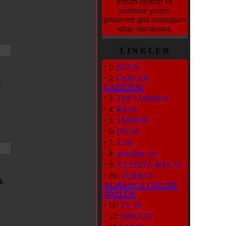
yorum ayarları ve
isminizle yorum
gönderme gibi avantajlara
sahip olacaksınız.
L I N K L E R
·
1:
AGOS
·
2:
GERCEK
k
GAZETESI
·
3:
ZDF (Almanca)
·
4:
KESK
·
5:
TMMOB
·
6:
DÝSK
·
7:
TTB
·
8:
sesonline.net
·
9:
AZADIYA WELAT
·
10:
TÜRKCE
k
ALMANCA ONLINE
SÖZLÜK
·
11:
TV 10
·
12:
BIRGUN