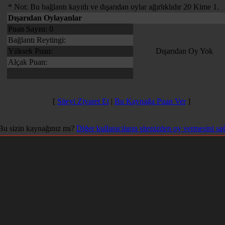
* Not: Bu bağlantı kayıtlı ve dışarıdan oylar ağırlıklıdır 20 Kime 1.
Dışarıdan Oylayanlar
Puan Sayısı: 0
Bağlantı Reytingi:
Yüksek Puan:
Dışarıdan Oy Yok
Alçak Puan:
[
Siteyi Ziyaret Et
|
Bu Kaynağa Puan Ver
]
Bu sizin kaynağınız mı?
Diğer kullanıcıların sitenizden oy vermesini sa