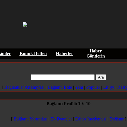
Haber
imler
Konuk Defteri
Haberler
Gönderin
[
Bağlantılar Anasayfası
|
Bağlantı Ekle
|
Yeni
|
Popüler
|
En İyi
|
Rastg
Bağlantı Profili: TV 10
[
Bağlantı Yorumları
|
Ek Detaylar
|
Editör İncelemesi
|
Değiştir
]