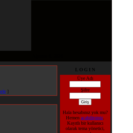
Ağustos 6, 2026
L O G I N
Üye Adı
Şifre
ele
]
Hala hesabınız yok mu?
Hemen
açabilirsiniz
.
Kayıtlı bir kullanıcı
olarak tema yönetici,