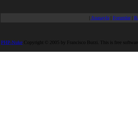
|
Anasayfa
|
Forumlar
|
R
PHP-Nuke
Copyright © 2005 by Francisco Burzi. This is free software