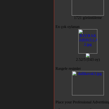
1721 görüntüleme
En çok oylanan
2.52/5 (143 oy)
Rasgele resimler
Place your Professional Advertisin