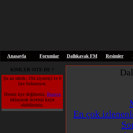
Anasayfa
Forumlar
Dallıkavak FM
Resimler
KIMLER SITE DE ?
Da
Şu an sitede, 194 ziyaretçi ve 0
üye bulunuyor.
Henüz üye değilseniz,
Buraya
tıklayarak ücretsiz kayıt
olabilirsiniz.
En çok izlenenl
So