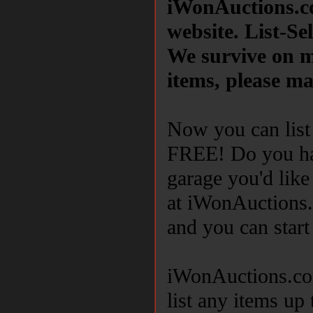
iWonAuctions.c
website. List-Se
We survive on m
items, please ma
Now you can list
FREE! Do you hav
garage you'd like
at iWonAuctions
and you can start
iWonAuctions.co
list any items up