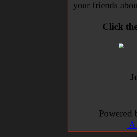
your friends abo
Click th
J
Powered
A 