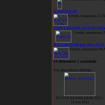
RADYO ICIN
8 resim, sonuncusu 25 E
TOPLURESIMLER/UNUTMA
5 resim, sonuncusu 
DALLIKAVAK KIS 2012 AZI
8 resim, sonuncusu 09 
14 albümünüz 1 sayfadadir
Son güncellenen albümler
DUVAR RESIMLERIM 2012 -
14 Ara 2012