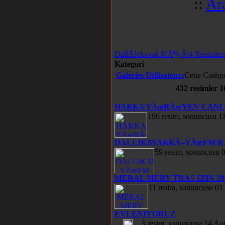
::
Ar
DallÃ½kavak KÃ¶yÃ¼ Resimleri
Kategori
Galeries Utilisateurs
Cette Catégo
432
resimler
1
HAKKA YÃœRÃœYEN CANL
196 resim, sonuncusu 1
DALLIKAVAKKÃ–YÃœFM R
59 resim, sonuncusu 
MERAL MERY TRAS IZIN 20
11 resim, sonuncusu 01
EVLENIYORUZ
3 resim, sonuncusu 14 Au