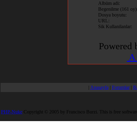
Albüm adi:
Begenilme (161 oy)
Dosya boyutu:
URL:
Sik Kullanilanlar:
Powered
A 
|
Anasayfa
|
Forumlar
|
R
PHP-Nuke
Copyright © 2005 by Francisco Burzi. This is free software