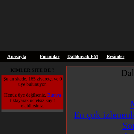
Anasayfa
Forumlar
Dallıkavak FM
Resimler
KIMLER SITE DE ?
Da
Şu an sitede, 165 ziyaretçi ve 0
üye bulunuyor.
Henüz üye değilseniz,
Buraya
tıklayarak ücretsiz kayıt
olabilirsiniz.
En çok izlenenl
So