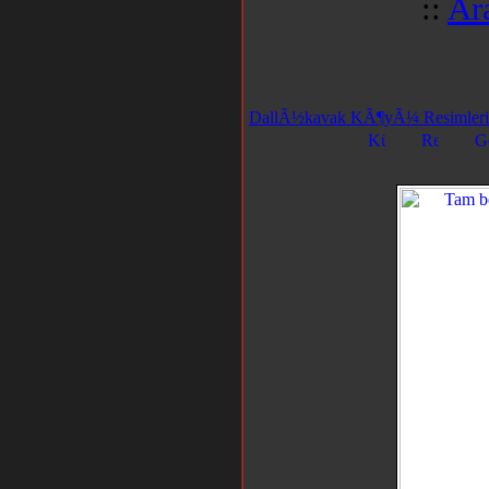
::
Ar
DallÃ½kavak KÃ¶yÃ¼ Resimleri