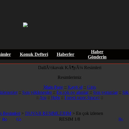
Haber
imler
Konuk Defteri
Haberler
Gönderin
DallÃ½kavak KÃ¶yÃ¼ Resimleri
Resimlerimiz
Main Page
::
Kayit ol
::
Giris
izlenenler
::
Son yüklenenler
::
En çok oy alanlar
::
Son yorumlar
::
Sik
::
Ara
::
Help
::
I need more Space!
::
Resimleri
>
DUVAR RESIMLERIM
> En çok izlenen
RESIM 1/8