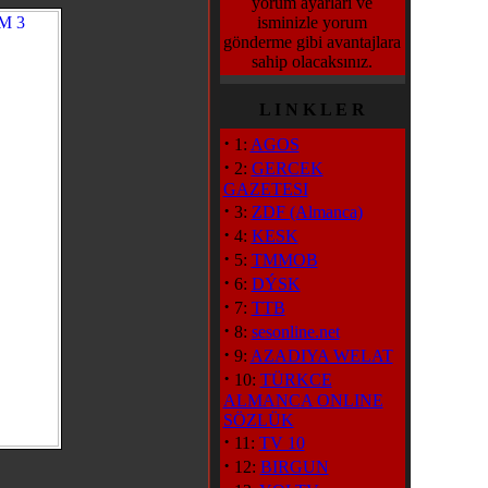
yorum ayarları ve
isminizle yorum
gönderme gibi avantajlara
sahip olacaksınız.
L I N K L E R
·
1:
AGOS
·
2:
GERCEK
GAZETESI
·
3:
ZDF (Almanca)
·
4:
KESK
·
5:
TMMOB
·
6:
DÝSK
·
7:
TTB
·
8:
sesonline.net
·
9:
AZADIYA WELAT
·
10:
TÜRKCE
ALMANCA ONLINE
SÖZLÜK
·
11:
TV 10
·
12:
BIRGUN