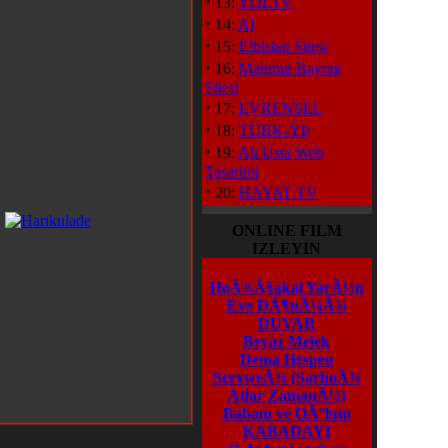
·
13:
YOLTV
·
14:
AI
·
15:
Elbistan Sitesi
·
16:
Mahmut Bayrak
Sitesi
·
17:
EVRENSEL
·
18:
TÜRK-ÝÞ
·
19:
Ali Usta Web
Tasarimi
·
20:
HAYAT TV
ONLINE FILM
IZLEYIN
HoÃ¾Ã§akal YarÃ½n
Eve DÃ¶nÃ¼Ã¾
DUVAR
Beyaz Melek
Dema Hespen
SerxweÃ¾
(SarhoÃ¾
Atlar ZamanÃ½)
Babam ve OÃ°lum
KABADAYI