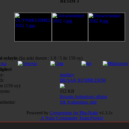
RESIM 3
i oylayin
(Şu anki durum : 1.9 / 5 ile 159 oy)
lgileri
y:
mahbay
i:
DUVAR RESIMLERIM
e (159 oy):
yutu:
112 KB
Resmin bulundugu albüm
nilanlar:
Sik Kullanilana ekle
Powered by
Coppermine for Php-Nuke
v1.3.1c
A Nuke Community Team Project