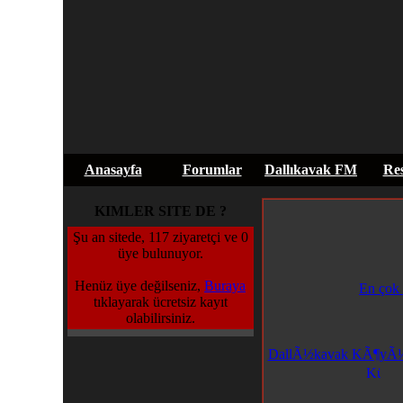
Anasayfa
Forumlar
Dallıkavak FM
Res
KIMLER SITE DE ?
Şu an sitede, 117 ziyaretçi ve 0
üye bulunuyor.
Henüz üye değilseniz,
Buraya
En çok 
tıklayarak ücretsiz kayıt
olabilirsiniz.
DallÃ½kavak KÃ¶yÃ¼ 