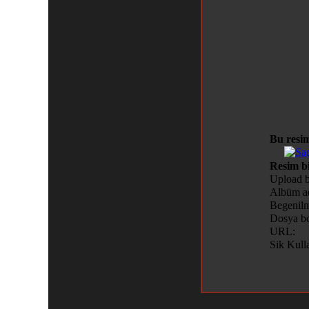
Bu resim
Resim bi
Upload b
Albüm ad
Begenilm
Dosya bo
URL:
Sik Kulla