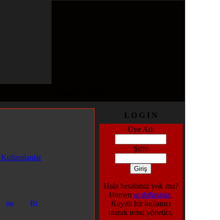
Ağustos 7, 2026
L O G I N
Üye Adı
Şifre
 Kullanilanlar
Hala hesabınız yok mu?
Hemen
açabilirsiniz
.
Kayıtlı bir kullanıcı
olarak tema yönetici,