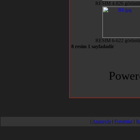
RESIM 4-826 görüntü
RESIM 6-622 görüntü
8 resim 1 sayfadadir
Power
|
Anasayfa
|
Forumlar
|
R