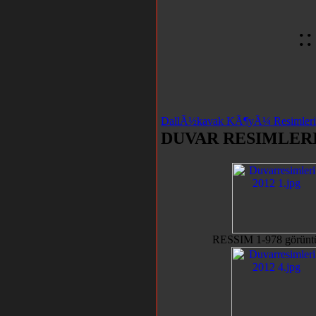
:
DallÃ½kavak KÃ¶yÃ¼ Resimleri
DUVAR RESIMLER
RESSIM 1-978 görünt