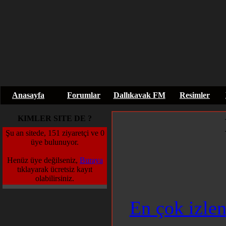
Anasayfa
Forumlar
Dallıkavak FM
Resimler
KIMLER SITE DE ?
Şu an sitede, 151 ziyaretçi ve 0
üye bulunuyor.
Henüz üye değilseniz,
Buraya
tıklayarak ücretsiz kayıt
olabilirsiniz.
En çok izlen