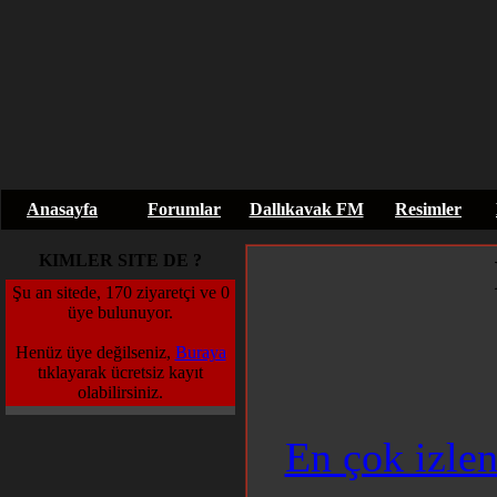
Anasayfa
Forumlar
Dallıkavak FM
Resimler
KIMLER SITE DE ?
Şu an sitede, 170 ziyaretçi ve 0
üye bulunuyor.
Henüz üye değilseniz,
Buraya
tıklayarak ücretsiz kayıt
olabilirsiniz.
En çok izlen