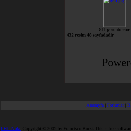
811 görüntüleme
432 resim 48 sayfadadir
Power
|
Anasayfa
|
Forumlar
|
R
PHP-Nuke
Copyright © 2005 by Francisco Burzi. This is free software