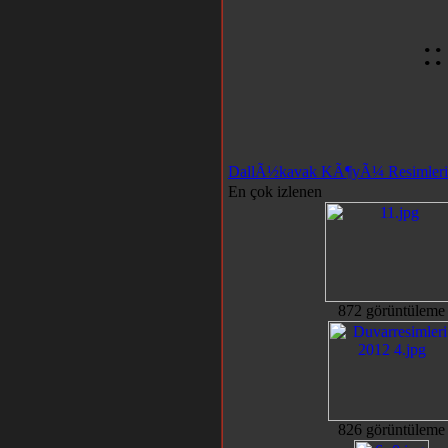
:
DallÃ½kavak KÃ¶yÃ¼ Resimleri
En çok izlenen
872 görüntüleme
826 görüntüleme