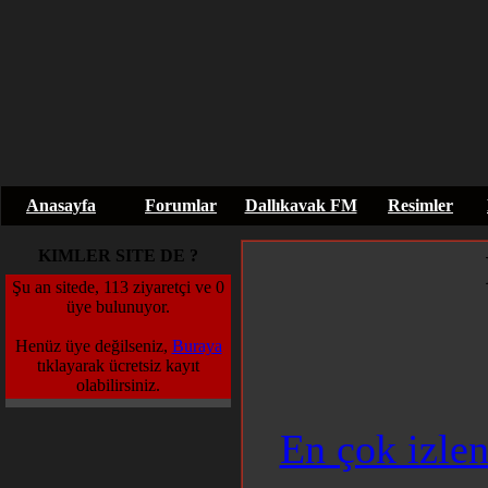
Anasayfa
Forumlar
Dallıkavak FM
Resimler
KIMLER SITE DE ?
Şu an sitede, 113 ziyaretçi ve 0
üye bulunuyor.
Henüz üye değilseniz,
Buraya
tıklayarak ücretsiz kayıt
olabilirsiniz.
En çok izlen