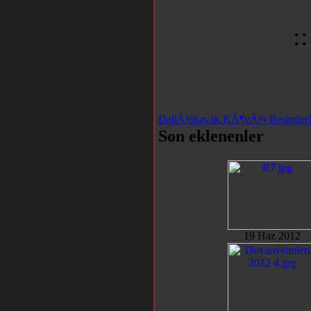
:
DallÃ½kavak KÃ¶yÃ¼ Resimleri
Son eklenenler
19 Haz 2012